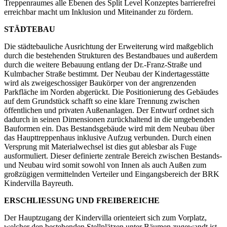
Treppenraumes alle Ebenen des Split Level Konzeptes barrierefrei
erreichbar macht um Inklusion und Miteinander zu fördern.
STÄDTEBAU
Die städtebauliche Ausrichtung der Erweiterung wird maßgeblich
durch die bestehenden Strukturen des Bestandbaues und außerdem
durch die weitere Bebauung entlang der Dr.-Franz-Straße und
Kulmbacher Straße bestimmt. Der Neubau der Kindertagesstätte
wird als zweigeschossiger Baukörper von der angrenzenden
Parkfläche im Norden abgerückt. Die Positionierung des Gebäudes
auf dem Grundstück schafft so eine klare Trennung zwischen
öffentlichen und privaten Außenanlagen. Der Entwurf ordnet sich
dadurch in seinen Dimensionen zurückhaltend in die umgebenden
Bauformen ein. Das Bestandsgebäude wird mit dem Neubau über
das Haupttreppenhaus inklusive Aufzug verbunden. Durch einen
Versprung mit Materialwechsel ist dies gut ablesbar als Fuge
ausformuliert. Dieser definierte zentrale Bereich zwischen Bestands-
und Neubau wird somit sowohl von Innen als auch Außen zum
großzügigen vermittelnden Verteiler und Eingangsbereich der BRK
Kindervilla Bayreuth.
ERSCHLIESSUNG UND FREIBEREICHE
Der Hauptzugang der Kindervilla orienteiert sich zum Vorplatz,
welcher den bestehenden Stellplätzen unter Bäumen zugewandt ist.