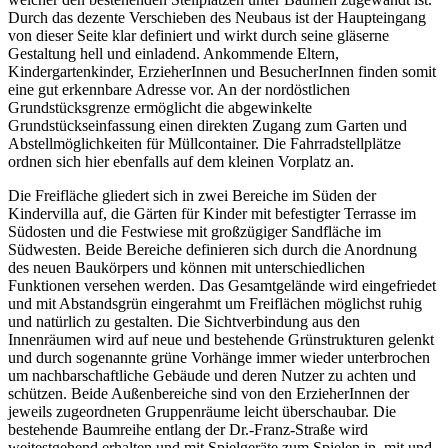
Durch das dezente Verschieben des Neubaus ist der Haupteingang
von dieser Seite klar definiert und wirkt durch seine gläserne
Gestaltung hell und einladend. Ankommende Eltern,
Kindergartenkinder, ErzieherInnen und BesucherInnen finden somit
eine gut erkennbare Adresse vor. An der nordöstlichen
Grundstücksgrenze ermöglicht die abgewinkelte
Grundstückseinfassung einen direkten Zugang zum Garten und
Abstellmöglichkeiten für Müllcontainer. Die Fahrradstellplätze
ordnen sich hier ebenfalls auf dem kleinen Vorplatz an.
Die Freifläche gliedert sich in zwei Bereiche im Süden der
Kindervilla auf, die Gärten für Kinder mit befestigter Terrasse im
Südosten und die Festwiese mit großzügiger Sandfläche im
Südwesten. Beide Bereiche definieren sich durch die Anordnung
des neuen Baukörpers und können mit unterschiedlichen
Funktionen versehen werden. Das Gesamtgelände wird eingefriedet
und mit Abstandsgrün eingerahmt um Freiflächen möglichst ruhig
und natürlich zu gestalten. Die Sichtverbindung aus den
Innenräumen wird auf neue und bestehende Grünstrukturen gelenkt
und durch sogenannte grüne Vorhänge immer wieder unterbrochen
um nachbarschaftliche Gebäude und deren Nutzer zu achten und
schützen. Beide Außenbereiche sind von den ErzieherInnen der
jeweils zugeordneten Gruppenräume leicht überschaubar. Die
bestehende Baumreihe entlang der Dr.-Franz-Straße wird
weitestgehend erhalten und mit Spielgeräte zum Spielen in, mit und